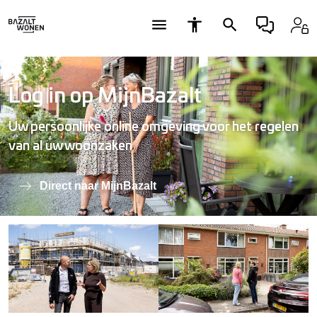
Log in op MijnBazalt
Uw persoonlijke online omgeving voor het regelen
van al uw woonzaken
Direct naar MijnBazalt